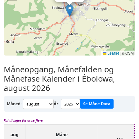
Leaflet
|
© OSM
Måneopgang, Månefalden og
Månefase Kalender i Ébolowa,
august 2026
Måned:
År:
Se Måne Data
Rul til højre for at se flere
aug
Måne