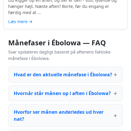
Du kigger op en aften, og der er den - stor, lysende og
hænger højt. Næste aften? Borte, før du engang er
færdig med at ...
Læs mere
→
Månefaser i Ébolowa — FAQ
Svar opdateres dagligt baseret på aftenens faktiske
månefase i Ébolowa.
Hvad er den aktuelle månefase i Ébolowa?
Hvornår står månen op i aften i Ébolowa?
Hvorfor ser månen anderledes ud hver
nat?