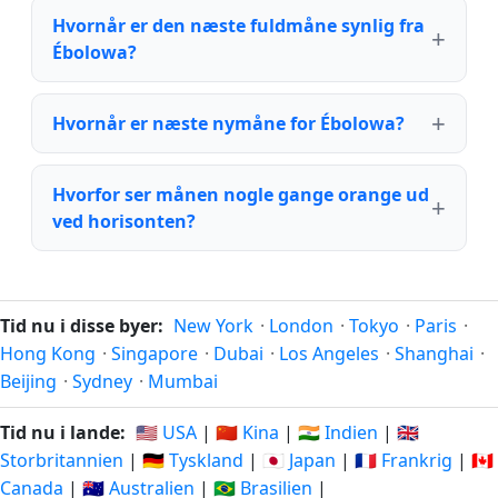
Hvornår er den næste fuldmåne synlig fra
Ébolowa?
Hvornår er næste nymåne for Ébolowa?
Hvorfor ser månen nogle gange orange ud
ved horisonten?
Tid nu i disse byer:
New York
·
London
·
Tokyo
·
Paris
·
Hong Kong
·
Singapore
·
Dubai
·
Los Angeles
·
Shanghai
·
Beijing
·
Sydney
·
Mumbai
Tid nu i lande:
🇺🇸 USA
|
🇨🇳 Kina
|
🇮🇳 Indien
|
🇬🇧
Storbritannien
|
🇩🇪 Tyskland
|
🇯🇵 Japan
|
🇫🇷 Frankrig
|
🇨🇦
Canada
|
🇦🇺 Australien
|
🇧🇷 Brasilien
|