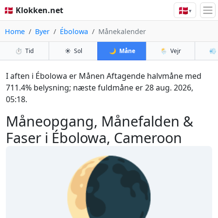
🇩🇰
🇩🇰 Klokken.net
▾
Home
Byer
Ébolowa
Månekalender
⏱️
Tid
☀️
Sol
🌙
Måne
🌦️
Vejr
💨
I aften i Ébolowa er Månen Aftagende halvmåne med
711.4% belysning; næste fuldmåne er 28 aug. 2026,
05:18.
Måneopgang, Månefalden &
Faser i Ébolowa, Cameroon
🌘