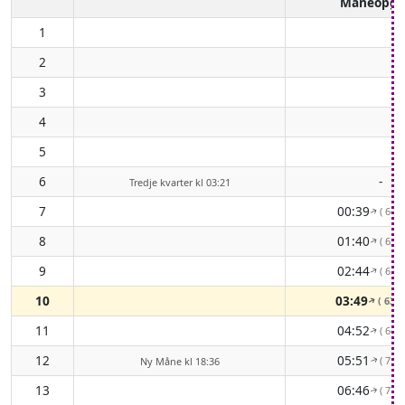
Måneopga
1
2
3
4
5
6
-
Tredje kvarter kl 03:21
7
00:39
( 66°
↑
8
01:40
( 63°
↑
9
02:44
( 62°
↑
10
03:49
( 63°
↑
11
04:52
( 66°
↑
12
05:51
( 71°
Ny Måne kl 18:36
↑
13
06:46
( 77°
↑