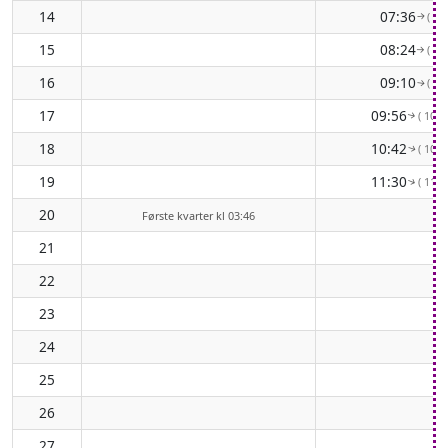
14
07:36
( 84
↑
15
08:24
( 91
↑
16
09:10
( 97
↑
17
09:56
( 103°
↑
18
10:42
( 108°
↑
19
11:30
( 112°
↑
20
Første kvarter kl 03:46
21
22
23
24
25
26
27