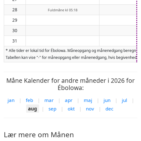
28
Fuldmåne kl 05:18
29
30
31
* Alle tider er lokal tid for Ébolowa. Måneopgang og månenedgang beregnes 
Tabellen kan vise "-" for måneopgang eller månenedgang, hvis begivenheden 
Måne Kalender for andre måneder i 2026 for
Ébolowa:
jan
|
feb
|
mar
|
apr
|
maj
|
jun
|
jul
|
aug
|
sep
|
okt
|
nov
|
dec
Lær mere om Månen