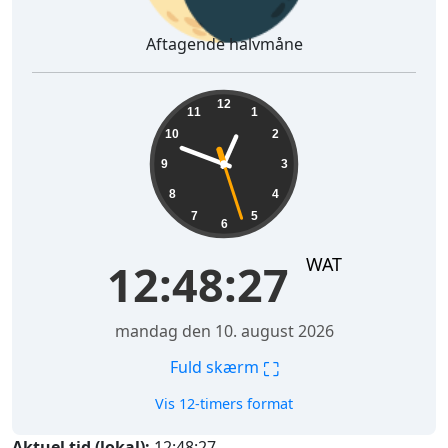
Aftagende halvmåne
12:48:28
12
11
1
10
2
9
3
8
4
7
5
6
WAT
12:48:28
mandag den 10. august 2026
⛶
Fuld skærm
Vis 12-timers format
Aktuel tid (lokal):
12:48:28