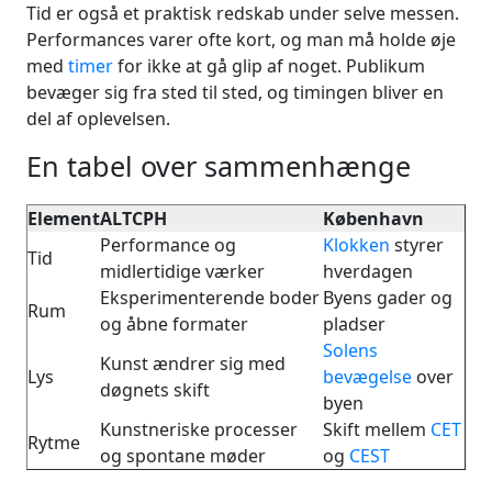
Tid er også et praktisk redskab under selve messen.
Performances varer ofte kort, og man må holde øje
med
timer
for ikke at gå glip af noget. Publikum
bevæger sig fra sted til sted, og timingen bliver en
del af oplevelsen.
En tabel over sammenhænge
Element
ALTCPH
København
Performance og
Klokken
styrer
Tid
midlertidige værker
hverdagen
Eksperimenterende boder
Byens gader og
Rum
og åbne formater
pladser
Solens
Kunst ændrer sig med
Lys
bevægelse
over
døgnets skift
byen
Kunstneriske processer
Skift mellem
CET
Rytme
og spontane møder
og
CEST