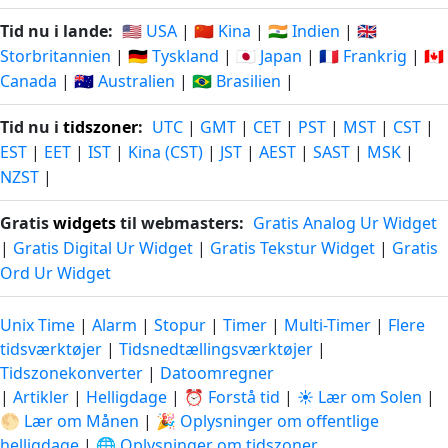
Tid nu i lande:
🇺🇸 USA
|
🇨🇳 Kina
|
🇮🇳 Indien
|
🇬🇧
Storbritannien
|
🇩🇪 Tyskland
|
🇯🇵 Japan
|
🇫🇷 Frankrig
|
🇨🇦
Canada
|
🇦🇺 Australien
|
🇧🇷 Brasilien
|
Tid nu i
tidszoner
:
UTC
|
GMT
|
CET
|
PST
|
MST
|
CST
|
EST
|
EET
|
IST
|
Kina (CST)
|
JST
|
AEST
|
SAST
|
MSK
|
NZST
|
Gratis
widgets
til webmasters:
Gratis Analog Ur Widget
|
Gratis Digital Ur Widget
|
Gratis Tekstur Widget
|
Gratis
Ord Ur Widget
Unix Time
|
Alarm
|
Stopur
|
Timer
|
Multi-Timer
|
Flere
tidsværktøjer
|
Tidsnedtællingsværktøjer
|
Tidszonekonverter
|
Datoomregner
|
Artikler
|
Helligdage
|
⏰ Forstå tid
|
☀️ Lær om Solen
|
🌕 Lær om Månen
|
🎉 Oplysninger om offentlige
helligdage
|
🌐 Oplysninger om tidszoner