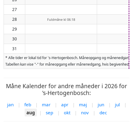
27
28
Fuldmåne kl 06:18
29
30
31
* Alle tider er lokal tid for 's-Hertogenbosch. Måneopgang og månenedgang 
Tabellen kan vise "-" for måneopgang eller månenedgang, hvis begivenheden 
Måne Kalender for andre måneder i 2026 for
's-Hertogenbosch:
jan
|
feb
|
mar
|
apr
|
maj
|
jun
|
jul
|
aug
|
sep
|
okt
|
nov
|
dec