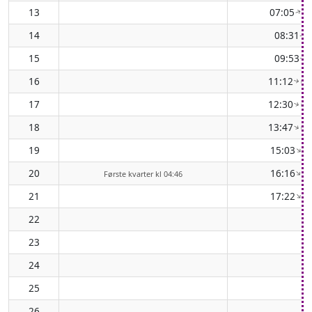
13
07:05
( 
↑
14
08:31
(
↑
15
09:53
(
↑
16
11:12
( 1
↑
17
12:30
( 1
↑
18
13:47
( 1
↑
19
15:03
( 
↑
20
16:16
( 
↑
Første kvarter kl 04:46
21
17:22
( 
↑
22
23
24
25
26