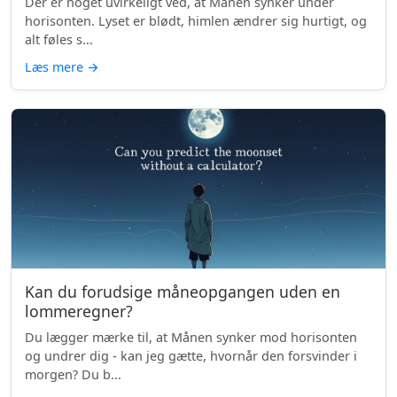
Der er noget uvirkeligt ved, at Månen synker under
horisonten. Lyset er blødt, himlen ændrer sig hurtigt, og
alt føles s...
Læs mere
→
Kan du forudsige måneopgangen uden en
lommeregner?
Du lægger mærke til, at Månen synker mod horisonten
og undrer dig - kan jeg gætte, hvornår den forsvinder i
morgen? Du b...