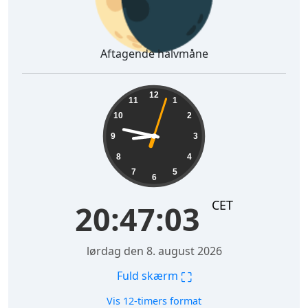
Aftagende halvmåne
20:47:04
12
11
1
10
2
9
3
8
4
7
5
6
CET
20:47:04
lørdag den 8. august 2026
⛶
Fuld skærm
Vis 12-timers format