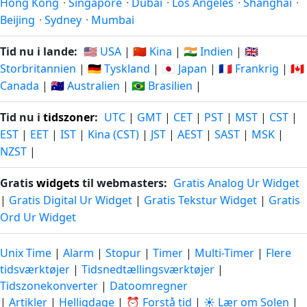
Hong Kong
·
Singapore
·
Dubai
·
Los Angeles
·
Shanghai
·
Beijing
·
Sydney
·
Mumbai
Tid nu i lande:
🇺🇸 USA
|
🇨🇳 Kina
|
🇮🇳 Indien
|
🇬🇧
Storbritannien
|
🇩🇪 Tyskland
|
🇯🇵 Japan
|
🇫🇷 Frankrig
|
🇨🇦
Canada
|
🇦🇺 Australien
|
🇧🇷 Brasilien
|
Tid nu i
tidszoner
:
UTC
|
GMT
|
CET
|
PST
|
MST
|
CST
|
EST
|
EET
|
IST
|
Kina (CST)
|
JST
|
AEST
|
SAST
|
MSK
|
NZST
|
Gratis
widgets
til webmasters:
Gratis Analog Ur Widget
|
Gratis Digital Ur Widget
|
Gratis Tekstur Widget
|
Gratis
Ord Ur Widget
Unix Time
|
Alarm
|
Stopur
|
Timer
|
Multi-Timer
|
Flere
tidsværktøjer
|
Tidsnedtællingsværktøjer
|
Tidszonekonverter
|
Datoomregner
|
Artikler
|
Helligdage
|
⏰ Forstå tid
|
☀️ Lær om Solen
|