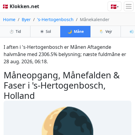
🇩🇰
🇩🇰 Klokken.net
▾
Home
Byer
's-Hertogenbosch
Månekalender
⏱️
Tid
☀️
Sol
🌙
Måne
🌦️
Vejr
💨
I aften i 's-Hertogenbosch er Månen Aftagende
halvmåne med 2306.5% belysning; næste fuldmåne er
28 aug. 2026, 06:18.
Måneopgang, Månefalden &
Faser i 's-Hertogenbosch,
Holland
🌘