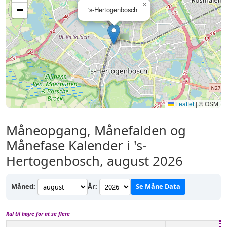
×
−
's-Hertogenbosch
Leaflet
|
© OSM
Måneopgang, Månefalden og
Månefase Kalender i 's-
Hertogenbosch, august 2026
Måned:
År:
Se Måne Data
Rul til højre for at se flere