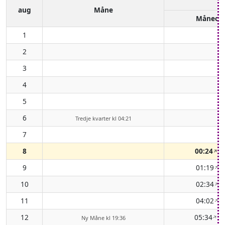
aug
Måne
Måneop
1
2
3
4
5
6
Tredje kvarter kl 04:21
7
-
8
00:24
( 
↑
9
01:19
( 
↑
10
02:34
( 
↑
11
04:02
( 
↑
12
05:34
( 
↑
Ny Måne kl 19:36