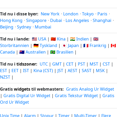
Tid nu i disse byer:
New York
·
London
·
Tokyo
·
Paris
·
Hong Kong
·
Singapore
·
Dubai
·
Los Angeles
·
Shanghai
·
Beijing
·
Sydney
·
Mumbai
Tid nu i lande:
🇺🇸 USA
|
🇨🇳 Kina
|
🇮🇳 Indien
|
🇬🇧
Storbritannien
|
🇩🇪 Tyskland
|
🇯🇵 Japan
|
🇫🇷 Frankrig
|
🇨🇦
Canada
|
🇦🇺 Australien
|
🇧🇷 Brasilien
|
Tid nu i
tidszoner
:
UTC
|
GMT
|
CET
|
PST
|
MST
|
CST
|
EST
|
EET
|
IST
|
Kina (CST)
|
JST
|
AEST
|
SAST
|
MSK
|
NZST
|
Gratis
widgets
til webmasters:
Gratis Analog Ur Widget
|
Gratis Digital Ur Widget
|
Gratis Tekstur Widget
|
Gratis
Ord Ur Widget
Unix Time
|
Alarm
|
Stopur
|
Timer
|
Multi-Timer
|
Flere