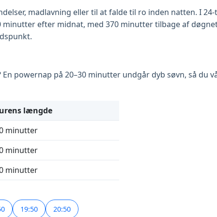
elser, madlavning eller til at falde til ro inden natten. I 24
0 minutter efter midnat, med 370 minutter tilbage af døgnet
idspunkt.
50? En powernap på 20–30 minutter undgår dyb søvn, så du v
urens længde
0 minutter
0 minutter
0 minutter
50
19:50
20:50