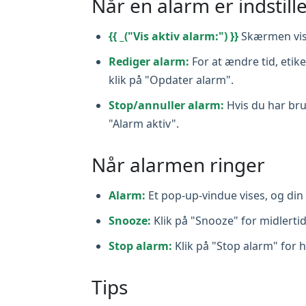
Når en alarm er indstille
{{ _("Vis aktiv alarm:") }}
Skærmen vis
Rediger alarm:
For at ændre tid, etike
klik på "Opdater alarm".
Stop/annuller alarm:
Hvis du har bru
"Alarm aktiv".
Når alarmen ringer
Alarm:
Et pop‑up-vindue vises, og din v
Snooze:
Klik på "Snooze" for midlertid
Stop alarm:
Klik på "Stop alarm" for h
Tips