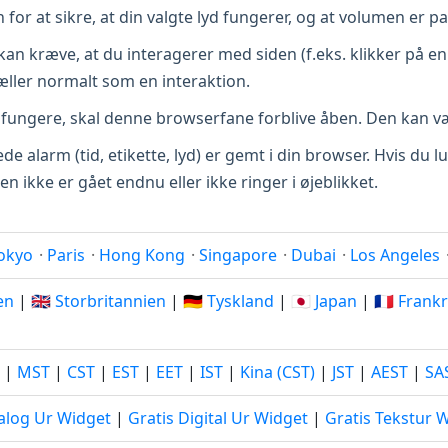
for at sikre, at din valgte lyd fungerer, og at volumen er p
n kræve, at du interagerer med siden (f.eks. klikker på en 
 tæller normalt som en interaktion.
 fungere, skal denne browserfane forblive åben. Den kan v
ede alarm (tid, etikette, lyd) er gemt i din browser. Hvis du
n ikke er gået endnu eller ikke ringer i øjeblikket.
okyo
·
Paris
·
Hong Kong
·
Singapore
·
Dubai
·
Los Angeles
ien
|
🇬🇧 Storbritannien
|
🇩🇪 Tyskland
|
🇯🇵 Japan
|
🇫🇷 Frank
|
MST
|
CST
|
EST
|
EET
|
IST
|
Kina (CST)
|
JST
|
AEST
|
SA
alog Ur Widget
|
Gratis Digital Ur Widget
|
Gratis Tekstur 