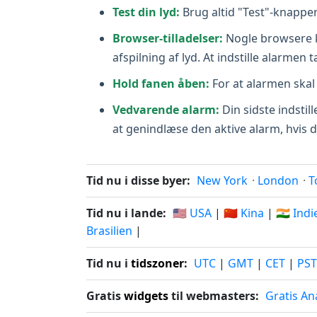
Test din lyd:
Brug altid "Test"-knappen 
Browser-tilladelser:
Nogle browsere ka
afspilning af lyd. At indstille alarmen
Hold fanen åben:
For at alarmen skal
Vedvarende alarm:
Din sidste indstill
at genindlæse den aktive alarm, hvis de
Tid nu i disse byer:
New York
·
London
·
T
Tid nu i lande:
🇺🇸 USA
|
🇨🇳 Kina
|
🇮🇳 Ind
Brasilien
|
Tid nu i
tidszoner
:
UTC
|
GMT
|
CET
|
PST
Gratis
widgets
til webmasters:
Gratis An