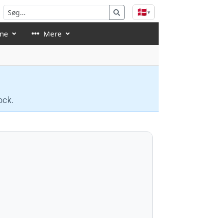
🇩🇰
▾
åne
Mere
ock.