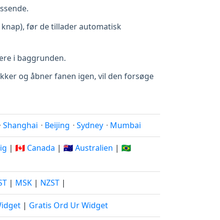
assende.
knap), før de tillader automatisk
ære i baggrunden.
 lukker og åbner fanen igen, vil den forsøge
·
Shanghai
·
Beijing
·
Sydney
·
Mumbai
rig
|
🇨🇦 Canada
|
🇦🇺 Australien
|
🇧🇷
ST
|
MSK
|
NZST
|
Widget
|
Gratis Ord Ur Widget