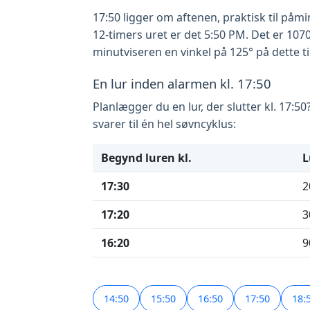
17:50 ligger om aftenen, praktisk til påmind
12-timers uret er det 5:50 PM. Det er 107
minutviseren en vinkel på 125° på dette t
En lur inden alarmen kl. 17:50
Planlægger du en lur, der slutter kl. 17:
svarer til én hel søvncyklus:
Begynd luren kl.
L
17:30
2
17:20
3
16:20
9
14:50
15:50
16:50
17:50
18: