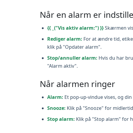
Når en alarm er indstille
{{ _("Vis aktiv alarm:") }}
Skærmen vis
Rediger alarm:
For at ændre tid, etike
klik på "Opdater alarm".
Stop/annuller alarm:
Hvis du har bru
"Alarm aktiv".
Når alarmen ringer
Alarm:
Et pop‑up-vindue vises, og din v
Snooze:
Klik på "Snooze" for midlertid
Stop alarm:
Klik på "Stop alarm" for h