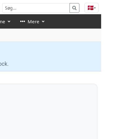
🇩🇰
▾
åne
Mere
ock.