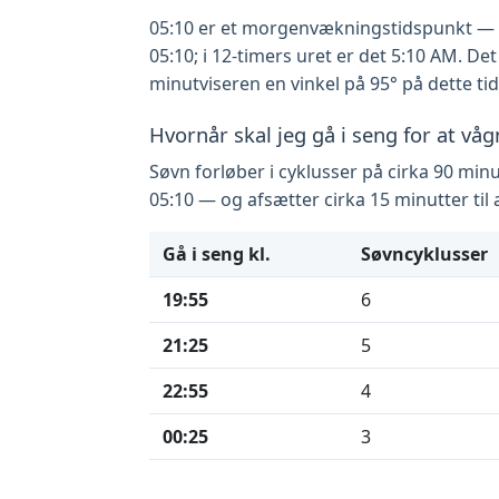
05:10 er et morgenvækningstidspunkt — et
05:10; i 12-timers uret er det 5:10 AM. D
minutviseren en vinkel på 95° på dette ti
Hvornår skal jeg gå i seng for at våg
Søvn forløber i cyklusser på cirka 90 minu
05:10 — og afsætter cirka 15 minutter til
Gå i seng kl.
Søvncyklusser
19:55
6
21:25
5
22:55
4
00:25
3