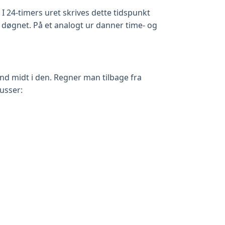
 24-timers uret skrives dette tidspunkt
f døgnet. På et analogt ur danner time- og
 end midt i den. Regner man tilbage fra
usser: