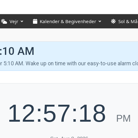
Vejr
Kalender & Begivenheder
Sol & M
5:10 AM
for 5:10 AM. Wake up on time with our easy-to-use alarm cl
12:57:19
PM