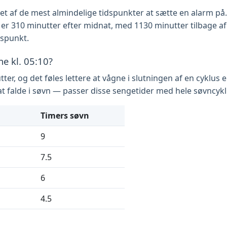
 af de mest almindelige tidspunkter at sætte en alarm på. I
et er 310 minutter efter midnat, med 1130 minutter tilbage a
dspunkt.
ne kl. 05:10?
tter, og det føles lettere at vågne i slutningen af en cyklus
 at falde i søvn — passer disse sengetider med hele søvncykl
Timers søvn
9
7.5
6
4.5