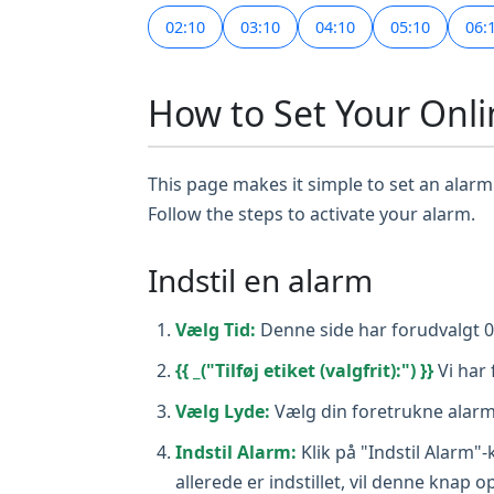
02:10
03:10
04:10
05:10
06:
How to Set Your Onli
This page makes it simple to set an alarm 
Follow the steps to activate your alarm.
Indstil en alarm
Vælg Tid:
Denne side har forudvalgt 05:
{{ _("Tilføj etiket (valgfrit):") }}
Vi har 
Vælg Lyde:
Vælg din foretrukne alarm
Indstil Alarm:
Klik på "Indstil Alarm"
allerede er indstillet, vil denne knap 