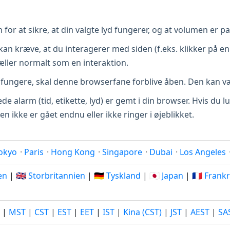
for at sikre, at din valgte lyd fungerer, og at volumen er p
n kræve, at du interagerer med siden (f.eks. klikker på en 
 tæller normalt som en interaktion.
 fungere, skal denne browserfane forblive åben. Den kan v
ede alarm (tid, etikette, lyd) er gemt i din browser. Hvis du
n ikke er gået endnu eller ikke ringer i øjeblikket.
okyo
·
Paris
·
Hong Kong
·
Singapore
·
Dubai
·
Los Angeles
ien
|
🇬🇧 Storbritannien
|
🇩🇪 Tyskland
|
🇯🇵 Japan
|
🇫🇷 Frank
|
MST
|
CST
|
EST
|
EET
|
IST
|
Kina (CST)
|
JST
|
AEST
|
SA