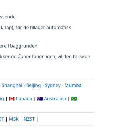
assende.
knap), før de tillader automatisk
ære i baggrunden.
 lukker og åbner fanen igen, vil den forsøge
·
Shanghai
·
Beijing
·
Sydney
·
Mumbai
rig
|
🇨🇦 Canada
|
🇦🇺 Australien
|
🇧🇷
ST
|
MSK
|
NZST
|