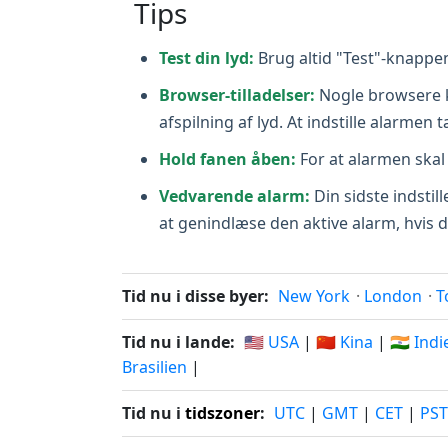
Tips
Test din lyd:
Brug altid "Test"-knappen 
Browser-tilladelser:
Nogle browsere ka
afspilning af lyd. At indstille alarmen
Hold fanen åben:
For at alarmen skal
Vedvarende alarm:
Din sidste indstill
at genindlæse den aktive alarm, hvis de
Tid nu i disse byer:
New York
·
London
·
T
Tid nu i lande:
🇺🇸 USA
|
🇨🇳 Kina
|
🇮🇳 Ind
Brasilien
|
Tid nu i
tidszoner
:
UTC
|
GMT
|
CET
|
PST