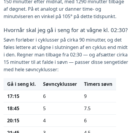
150 minutter efter midnat, med 1290 minutter tilbage
af døgnet. På et analogt ur danner time- og
minutviseren en vinkel på 105° på dette tidspunkt.
Hvornår skal jeg gå i seng for at vågne kl. 02:30?
Søvn forløber i cyklusser på cirka 90 minutter, og det
føles lettere at vågne i slutningen af en cyklus end midt
i den. Regner man tilbage fra 02:30 — og afsætter cirka
15 minutter til at falde i søvn — passer disse sengetider
med hele søvncyklusser:
Gå i seng kl.
Søvncyklusser
Timers søvn
17:15
6
9
18:45
5
7.5
20:15
4
6
21:45
3
4.5