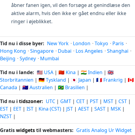
åbner fanen igen, vil den forsøge at genindlæse den
aktive alarm, hvis den ikke er gået endnu eller ikke
ringer i øjeblikket.
Tid nu i disse byer:
New York
·
London
·
Tokyo
·
Paris
·
Hong Kong
·
Singapore
·
Dubai
·
Los Angeles
·
Shanghai
·
Beijing
·
Sydney
·
Mumbai
Tid nu i lande:
🇺🇸 USA
|
🇨🇳 Kina
|
🇮🇳 Indien
|
🇬🇧
Storbritannien
|
🇩🇪 Tyskland
|
🇯🇵 Japan
|
🇫🇷 Frankrig
|
🇨🇦
Canada
|
🇦🇺 Australien
|
🇧🇷 Brasilien
|
Tid nu i
tidszoner
:
UTC
|
GMT
|
CET
|
PST
|
MST
|
CST
|
EST
|
EET
|
IST
|
Kina (CST)
|
JST
|
AEST
|
SAST
|
MSK
|
NZST
|
Gratis
widgets
til webmasters:
Gratis Analog Ur Widget