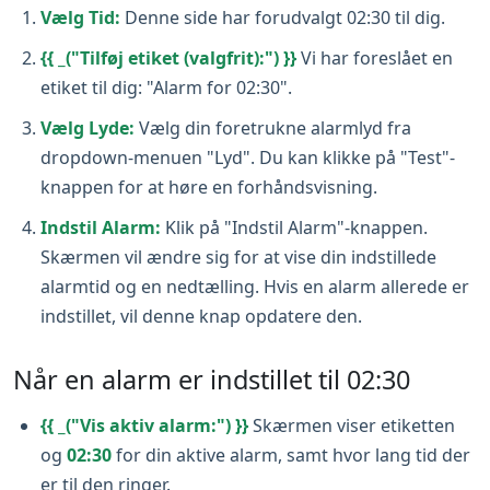
Vælg Tid:
Denne side har forudvalgt 02:30 til dig.
{{ _("Tilføj etiket (valgfrit):") }}
Vi har foreslået en
etiket til dig: "Alarm for 02:30".
Vælg Lyde:
Vælg din foretrukne alarmlyd fra
dropdown-menuen "Lyd". Du kan klikke på "Test"-
knappen for at høre en forhåndsvisning.
Indstil Alarm:
Klik på "Indstil Alarm"-knappen.
Skærmen vil ændre sig for at vise din indstillede
alarmtid og en nedtælling. Hvis en alarm allerede er
indstillet, vil denne knap opdatere den.
Når en alarm er indstillet til 02:30
{{ _("Vis aktiv alarm:") }}
Skærmen viser etiketten
og
02:30
for din aktive alarm, samt hvor lang tid der
er til den ringer.